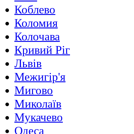
Коблево
Коломия
Колочава
Кривий Ріг
Львів
Межигір'я
Мигово
Миколаїв
Мукачево
Одеса