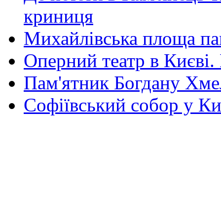
криниця
Михайлівська площа па
Оперний театр в Києві.
Пам'ятник Богдану Хм
Софіївський собор у Ки