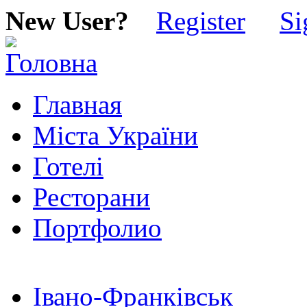
New User?
Register
Si
Главная
Міста України
Готелі
Ресторани
Портфолио
Івано-Франківськ