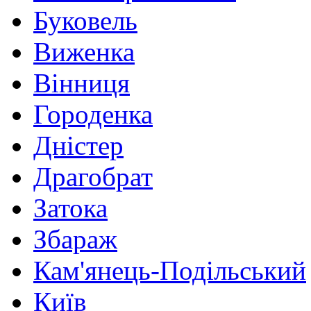
Буковель
Виженка
Вінниця
Городенка
Дністер
Драгобрат
Затока
Збараж
Кам'янець-Подільський
Київ