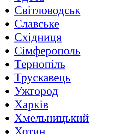
Світловодськ
Славське
Східниця
Сімферополь
Тернопіль
Трускавець
Ужгород
Харків
Хмельницький
Хотин