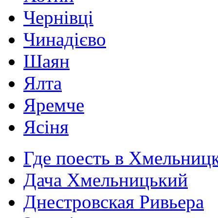
Чернівці
Чинадієво
Шаян
Ялта
Яремче
Ясіня
Где поесть в Хмельниц
Дача Хмельницький
Днестровская Ривьера