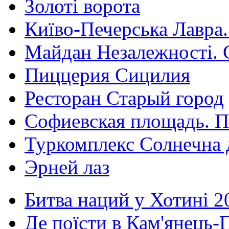
Золоті ворота
Київо-Печерська Лавра.
Майдан Незалежності. 
Пиццерия Сицилия
Ресторан Старый город
Софиевская площадь. П
Туркомплекс Солнечна 
Эрней лаз
Битва наций у Хотині 2
Де поїсти в Кам'янець-