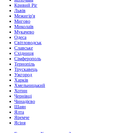
Кривий Ріг
Львів
Межигір'я
Мигово
Миколаїв
Мукачево
Одеса
Світловодськ
Славське
Східниця
Сімферополь
Тернопіль
Трускавець
Ужгород
Харків
Хмельницький
Хотин
Чернівці
Чинадієво
Шаян
Ялта
Яремче
Ясіня