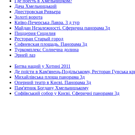
Где поесть в Хмельницком?
Дача Хмельницький
Днестровская Ривьера
Золоті ворота
Київо-Печерська Лавра. 3 д тур
Майдан Незалежності. Сферична панорама 3д
Пиццерия Сицилия
Ресторан Старый город
Софиевская площадь. Панорама 3д
Туркомплекс Солнечна долина
Эрней лаз
Битва наций у Хотині 2011
Де поїсти в Кам'янець-Подільському, Ресторан Гунська к
Михайлівська площа панорама 3д
Оперний театр в Києві. Панорама 3д
Пам'ятник Богдану Хмельницькому
Софіївський собор у Києві. Сферичні панорами 3д