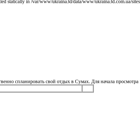
called statically in /var/www/ukraina3d/data/www/ukraina3d.com.ua/site
венно спланировать свой отдых в Сумах. Для начала просмотра