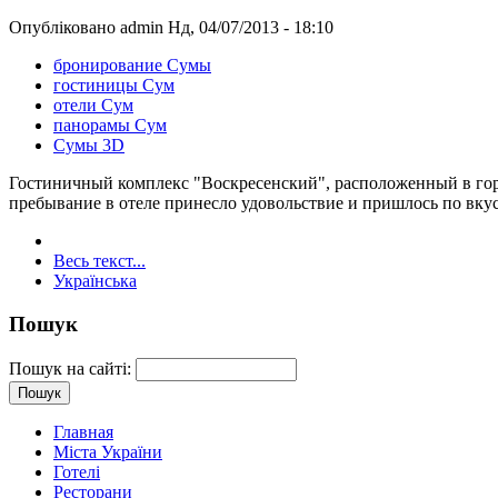
Опубліковано admin Нд, 04/07/2013 - 18:10
бронирование Сумы
гостиницы Сум
отели Сум
панорамы Сум
Сумы 3D
Гостиничный комплекс "Воскресенский", расположенный в горо
пребывание в отеле принесло удовольствие и пришлось по вкус
Весь текст...
Українська
Пошук
Пошук на сайті:
Главная
Міста України
Готелі
Ресторани