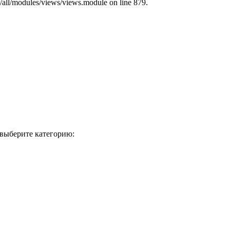
s/all/modules/views/views.module on line 879.
 выберите категорию: