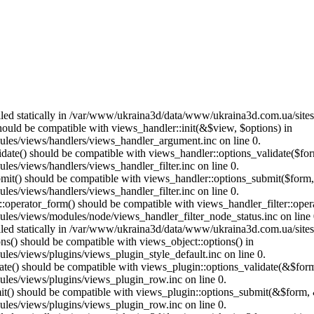
called statically in /var/www/ukraina3d/data/www/ukraina3d.com.ua/site
should be compatible with views_handler::init(&$view, $options) in
les/views/handlers/views_handler_argument.inc on line 0.
alidate() should be compatible with views_handler::options_validate($fo
es/views/handlers/views_handler_filter.inc on line 0.
ubmit() should be compatible with views_handler::options_submit($form
es/views/handlers/views_handler_filter.inc on line 0.
us::operator_form() should be compatible with views_handler_filter::op
es/views/modules/node/views_handler_filter_node_status.inc on line 
called statically in /var/www/ukraina3d/data/www/ukraina3d.com.ua/site
ons() should be compatible with views_object::options() in
es/views/plugins/views_plugin_style_default.inc on line 0.
date() should be compatible with views_plugin::options_validate(&$for
les/views/plugins/views_plugin_row.inc on line 0.
mit() should be compatible with views_plugin::options_submit(&$form, 
les/views/plugins/views_plugin_row.inc on line 0.