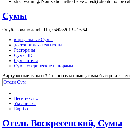
strict warning: Non-static method view::load() should not be 
Сумы
Опубліковано admin Пн, 04/08/2013 - 16:54
виртуальные Сумы
достопримечательности
Рестораны
Сумы 3D
Сумы отели
Сумы сферические панорамы
Виртуальные туры и 3D панорамы помогут вам быстро и качест
Отели Сум
Весь текст...
Українська
English
Отель Воскресенский, Сумы