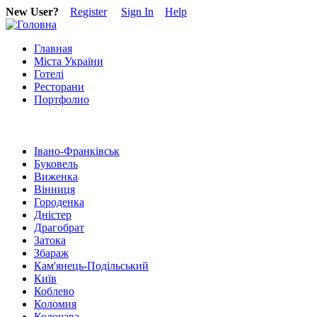
New User?
Register
Sign In
Help
Главная
Міста України
Готелі
Ресторани
Портфолио
Івано-Франківськ
Буковель
Виженка
Вінниця
Городенка
Дністер
Драгобрат
Затока
Збараж
Кам'янець-Подільський
Київ
Коблево
Коломия
Колочава