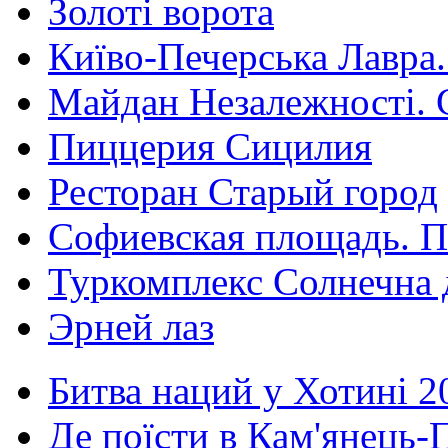
Золоті ворота
Київо-Печерська Лавра.
Майдан Незалежності. 
Пиццерия Сицилия
Ресторан Старый город
Софиевская площадь. П
Туркомплекс Солнечна 
Эрней лаз
Битва наций у Хотині 2
Де поїсти в Кам'янець-