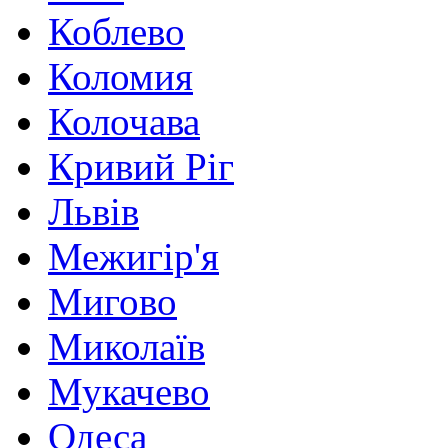
Коблево
Коломия
Колочава
Кривий Ріг
Львів
Межигір'я
Мигово
Миколаїв
Мукачево
Одеса