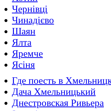
Чернівці
Чинадієво
Шаян
Ялта
Яремче
Ясіня
Где поесть в Хмельниц
Дача Хмельницький
Днестровская Ривьера