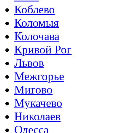
Коблево
Коломыя
Колочава
Кривой Рог
Львов
Межгорье
Мигово
Мукачево
Николаев
Одесса