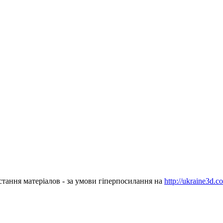
стання матеріалов - за умови гіперпосилання на
http://ukraine3d.c