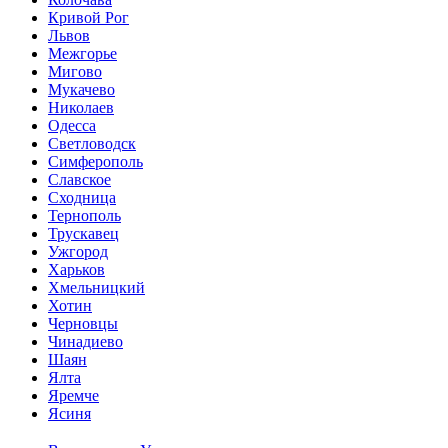
Кривой Рог
Львов
Межгорье
Мигово
Мукачево
Николаев
Одесса
Светловодск
Симферополь
Славское
Сходница
Тернополь
Трускавец
Ужгород
Харьков
Хмельницкий
Хотин
Черновцы
Чинадиево
Шаян
Ялта
Яремче
Ясиня