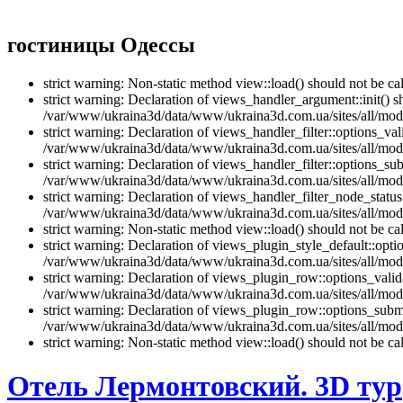
гостиницы Одессы
strict warning: Non-static method view::load() should not be 
strict warning: Declaration of views_handler_argument::init() 
/var/www/ukraina3d/data/www/ukraina3d.com.ua/sites/all/modu
strict warning: Declaration of views_handler_filter::options_v
/var/www/ukraina3d/data/www/ukraina3d.com.ua/sites/all/modul
strict warning: Declaration of views_handler_filter::options_s
/var/www/ukraina3d/data/www/ukraina3d.com.ua/sites/all/modul
strict warning: Declaration of views_handler_filter_node_stat
/var/www/ukraina3d/data/www/ukraina3d.com.ua/sites/all/modul
strict warning: Non-static method view::load() should not be 
strict warning: Declaration of views_plugin_style_default::opti
/var/www/ukraina3d/data/www/ukraina3d.com.ua/sites/all/modul
strict warning: Declaration of views_plugin_row::options_vali
/var/www/ukraina3d/data/www/ukraina3d.com.ua/sites/all/modu
strict warning: Declaration of views_plugin_row::options_sub
/var/www/ukraina3d/data/www/ukraina3d.com.ua/sites/all/modu
strict warning: Non-static method view::load() should not be 
Отель Лермонтовский. 3D тур