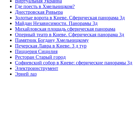
Виртуальная Украина
Где поесть в Хмельницком?
Днестровская Ривьера
Золотые ворота в Киеве. Сферическая панорама 3д
Майдан Независимости. Панорамы 3д
Михайловская площадь сферическая панорама
Оперный театр в Киеве. Сферическая панорама 3д
Памятник Богдану Хмельницкому
Печерская Лавра в Киеве. 3 д тур
Пиццерия Сицилия
Ресторан Старый город
Софиевский собор в Киеве: сферические панорамы 3д
Электроинструмент
Эрней лаз