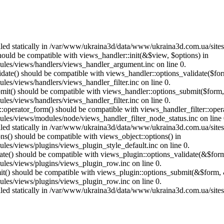
called statically in /var/www/ukraina3d/data/www/ukraina3d.com.ua/site
should be compatible with views_handler::init(&$view, $options) in
les/views/handlers/views_handler_argument.inc on line 0.
alidate() should be compatible with views_handler::options_validate($fo
es/views/handlers/views_handler_filter.inc on line 0.
ubmit() should be compatible with views_handler::options_submit($form
es/views/handlers/views_handler_filter.inc on line 0.
us::operator_form() should be compatible with views_handler_filter::op
es/views/modules/node/views_handler_filter_node_status.inc on line 
called statically in /var/www/ukraina3d/data/www/ukraina3d.com.ua/site
ons() should be compatible with views_object::options() in
es/views/plugins/views_plugin_style_default.inc on line 0.
date() should be compatible with views_plugin::options_validate(&$for
les/views/plugins/views_plugin_row.inc on line 0.
mit() should be compatible with views_plugin::options_submit(&$form, 
les/views/plugins/views_plugin_row.inc on line 0.
called statically in /var/www/ukraina3d/data/www/ukraina3d.com.ua/site