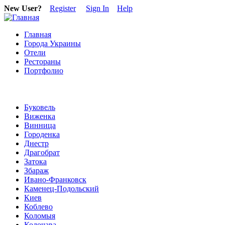
New User?
Register
Sign In
Help
Главная
Города Украины
Отели
Рестораны
Портфолио
Буковель
Виженка
Винница
Городенка
Днестр
Драгобрат
Затока
Збараж
Ивано-Франковск
Каменец-Подольский
Киев
Коблево
Коломыя
Колочава