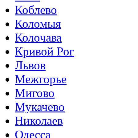
Коблево
Коломыя
Колочава
Кривой Рог
Львов
Межгорье
Мигово
Мукачево
Николаев
Одесса