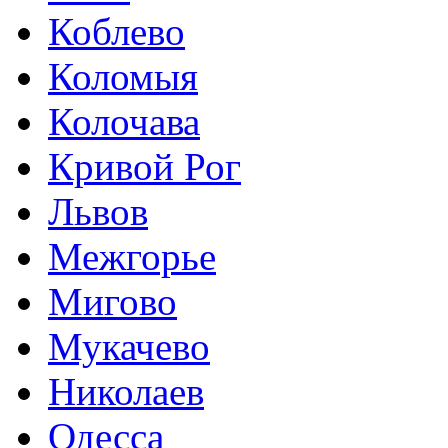
Коблево
Коломыя
Колочава
Кривой Рог
Львов
Межгорье
Мигово
Мукачево
Николаев
Одесса