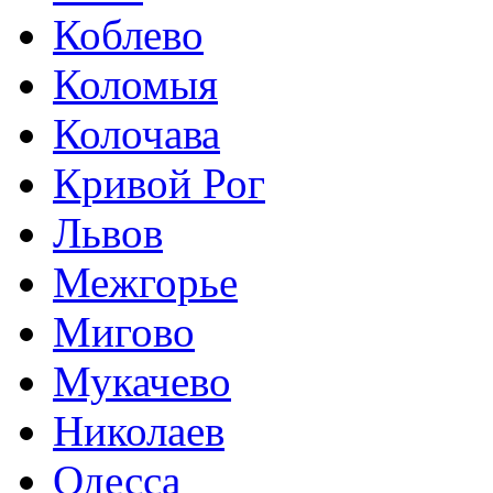
Коблево
Коломыя
Колочава
Кривой Рог
Львов
Межгорье
Мигово
Мукачево
Николаев
Одесса