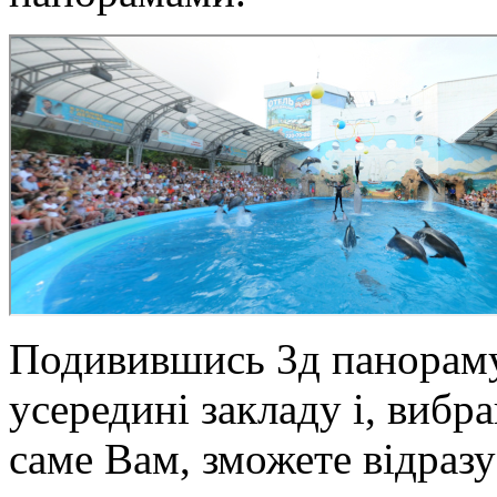
Подивившись 3д панораму
усередині закладу і, вибр
саме Вам, зможете відраз