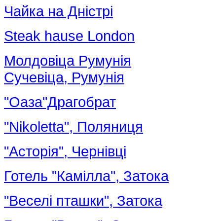
Чайка на Дністрі
Steak hause London
Молдовіца Румунія
Сучевіца, Румунія
"Оаза"Драгобрат
"Nikoletta", Поляниця
"Асторія", Чернівці
Готель "Камілла", Затока
"Веселі пташки", Затока