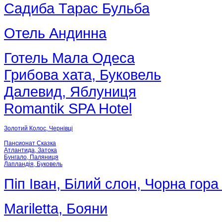
Садиба Тарас Бульба
Отель Андинна
Готель Мала Одеса
Грибова хата, Буковель
Далевид, Яблуниця
Romantik SPA Hotel
Золотий Колос, Чернівці
Пансионат Сказка
Атлантида, Затока
Бунгало, Паляниця
Лапландія, Буковель
Піп Іван, Білий слон, Чорна гора
Mariletta, Бояни