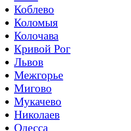
Коблево
Коломыя
Колочава
Кривой Рог
Львов
Межгорье
Мигово
Мукачево
Николаев
Одесса