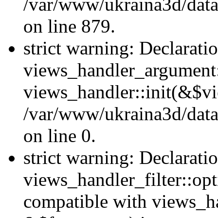
/var/www/ukraina3d/data
on line 879.
strict warning: Declarati
views_handler_argument::
views_handler::init(&$vi
/var/www/ukraina3d/data
on line 0.
strict warning: Declarati
views_handler_filter::opt
compatible with views_ha