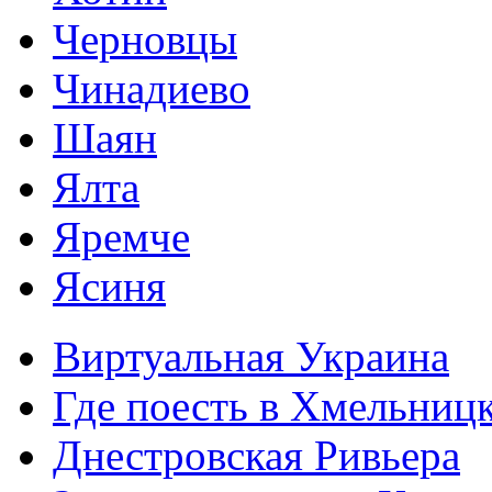
Черновцы
Чинадиево
Шаян
Ялта
Яремче
Ясиня
Виртуальная Украина
Где поесть в Хмельниц
Днестровская Ривьера