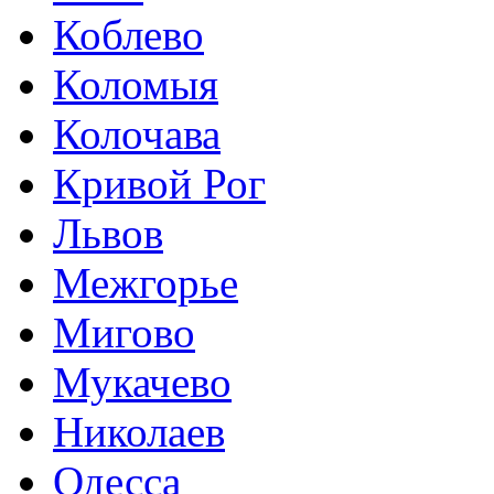
Коблево
Коломыя
Колочава
Кривой Рог
Львов
Межгорье
Мигово
Мукачево
Николаев
Одесса