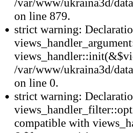
/var/www/ukraina3d/data
on line 879.
strict warning: Declarati
views_handler_argument::
views_handler::init(&$vi
/var/www/ukraina3d/data
on line 0.
strict warning: Declarati
views_handler_filter::opt
compatible with views_ha