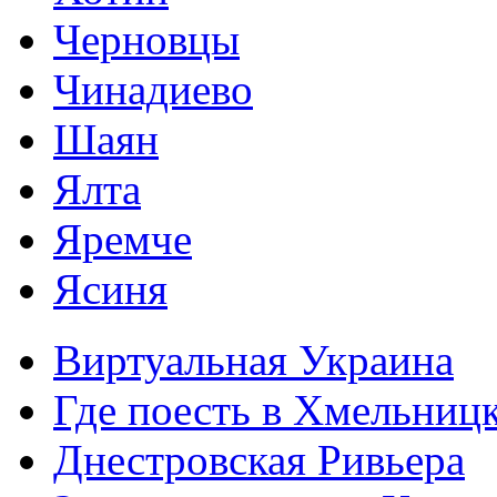
Черновцы
Чинадиево
Шаян
Ялта
Яремче
Ясиня
Виртуальная Украина
Где поесть в Хмельниц
Днестровская Ривьера