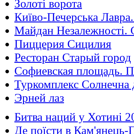
Золоті ворота
Київо-Печерська Лавра.
Майдан Незалежності. 
Пиццерия Сицилия
Ресторан Старый город
Софиевская площадь. П
Туркомплекс Солнечна 
Эрней лаз
Битва наций у Хотині 2
Де поїсти в Кам'янець-