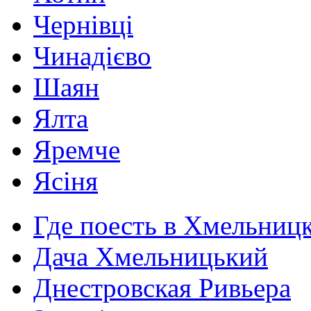
Чернівці
Чинадієво
Шаян
Ялта
Яремче
Ясіня
Где поесть в Хмельниц
Дача Хмельницький
Днестровская Ривьера