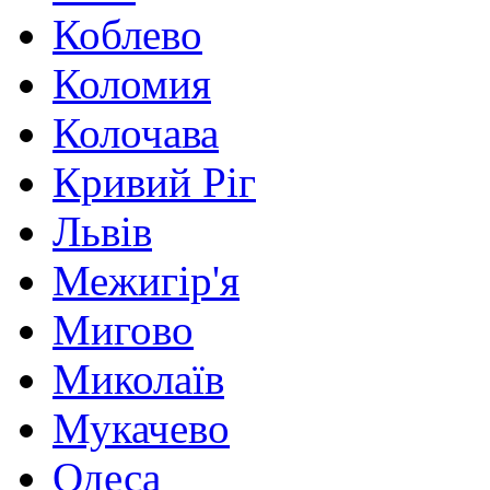
Коблево
Коломия
Колочава
Кривий Ріг
Львів
Межигір'я
Мигово
Миколаїв
Мукачево
Одеса