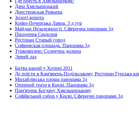
Где поесть в Хмельницком?
Дача Хмельницький
Днестровская Ривьера
Золоті ворота
Київо-Печерська Лавра. 3 д тур
Майдан Незалежності. Сферична панорама 3д
Пиццерия Сицилия
Ресторан Старый город
Софиевская площадь. Панорама 3д
Туркомплекс Солнечна долина
Эрней лаз
Битва наций у Хотині 2011
Де поїсти в Кам'янець-Подільському, Ресторан Гунська к
Михайлівська площа панорама 3д
Оперний театр в Києві. Панорама 3д
Пам'ятник Богдану Хмельницькому
Софіївський собор у Києві. Сферичні панорами 3д