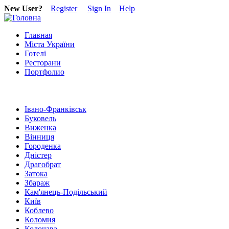
New User?
Register
Sign In
Help
Главная
Міста України
Готелі
Ресторани
Портфолио
Івано-Франківськ
Буковель
Виженка
Вінниця
Городенка
Дністер
Драгобрат
Затока
Збараж
Кам'янець-Подільський
Київ
Коблево
Коломия
Колочава