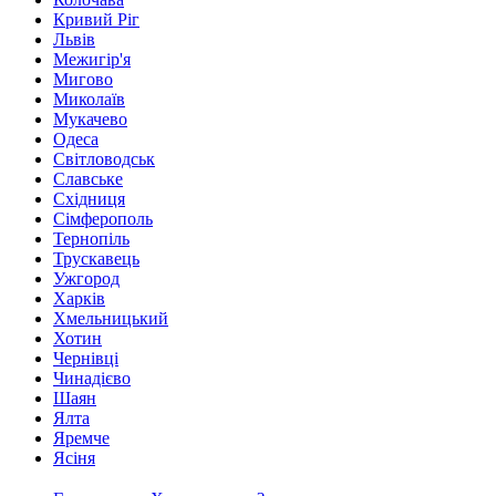
Кривий Ріг
Львів
Межигір'я
Мигово
Миколаїв
Мукачево
Одеса
Світловодськ
Славське
Східниця
Сімферополь
Тернопіль
Трускавець
Ужгород
Харків
Хмельницький
Хотин
Чернівці
Чинадієво
Шаян
Ялта
Яремче
Ясіня