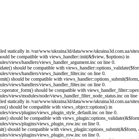
called statically in /var/www/ukraina3d/data/www/ukraina3d.com.ua/site
should be compatible with views_handler::init(&$view, $options) in
les/views/handlers/views_handler_argument.inc on line 0.
alidate() should be compatible with views_handler::options_validate($fo
es/views/handlers/views_handler_filter.inc on line 0.
ubmit() should be compatible with views_handler::options_submit($form
es/views/handlers/views_handler_filter.inc on line 0.
us::operator_form() should be compatible with views_handler_filter::op
es/views/modules/node/views_handler_filter_node_status.inc on line 
called statically in /var/www/ukraina3d/data/www/ukraina3d.com.ua/site
ons() should be compatible with views_object::options() in
es/views/plugins/views_plugin_style_default.inc on line 0.
date() should be compatible with views_plugin::options_validate(&$for
les/views/plugins/views_plugin_row.inc on line 0.
mit() should be compatible with views_plugin::options_submit(&$form, 
les/views/plugins/views_plugin_row.inc on line 0.