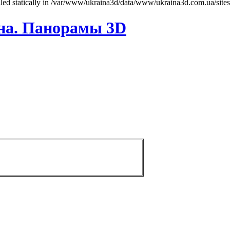
called statically in /var/www/ukraina3d/data/www/ukraina3d.com.ua/site
на. Панорамы 3D