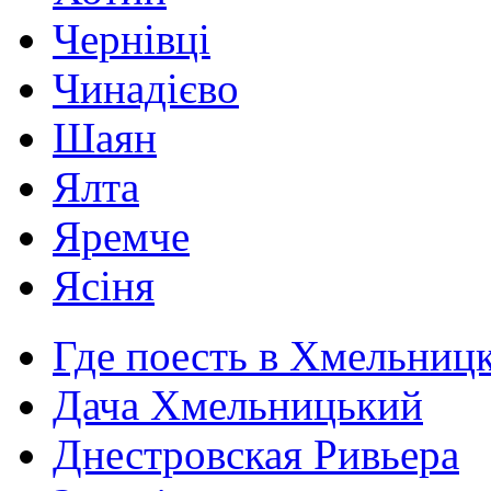
Чернівці
Чинадієво
Шаян
Ялта
Яремче
Ясіня
Где поесть в Хмельниц
Дача Хмельницький
Днестровская Ривьера