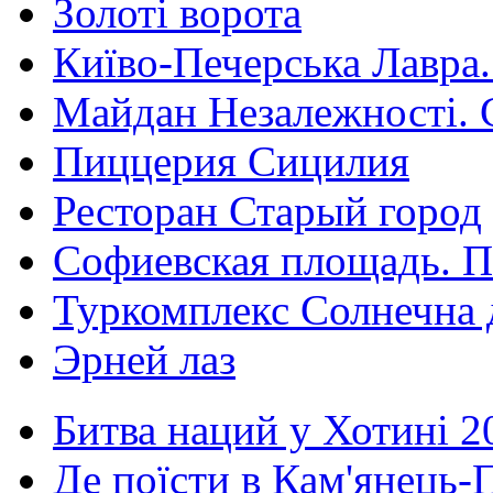
Золоті ворота
Київо-Печерська Лавра.
Майдан Незалежності. 
Пиццерия Сицилия
Ресторан Старый город
Софиевская площадь. П
Туркомплекс Солнечна 
Эрней лаз
Битва наций у Хотині 2
Де поїсти в Кам'янець-