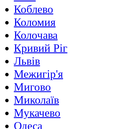
Коблево
Коломия
Колочава
Кривий Ріг
Львів
Межигір'я
Мигово
Миколаїв
Мукачево
Одеса