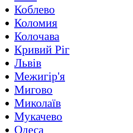
Коблево
Коломия
Колочава
Кривий Ріг
Львів
Межигір'я
Мигово
Миколаїв
Мукачево
Одеса