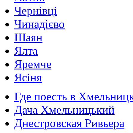
Чернівці
Чинадієво
Шаян
Ялта
Яремче
Ясіня
Где поесть в Хмельниц
Дача Хмельницький
Днестровская Ривьера