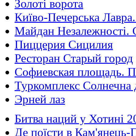
Золоті ворота
Київо-Печерська Лавра.
Майдан Незалежності. 
Пиццерия Сицилия
Ресторан Старый город
Софиевская площадь. П
Туркомплекс Солнечна 
Эрней лаз
Битва наций у Хотині 2
Де поїсти в Кам'янець-