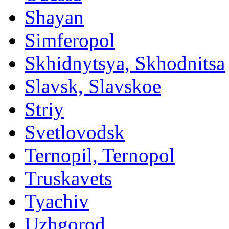
Shayan
Simferopol
Skhidnytsya, Skhodnitsa
Slavsk, Slavskoe
Striy
Svetlovodsk
Ternopil, Ternopol
Truskavets
Tyachiv
Uzhgorod