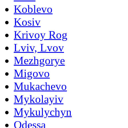
Koblevo
Kosiv
Krivoy Rog
Lviv, Lvov
Mezhgorye
Migovo
Mukachevo
Mykolayiv
Mykulychyn
Odessa