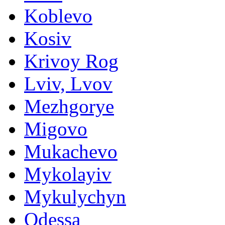
Koblevo
Kosiv
Krivoy Rog
Lviv, Lvov
Mezhgorye
Migovo
Mukachevo
Mykolayiv
Mykulychyn
Odessa