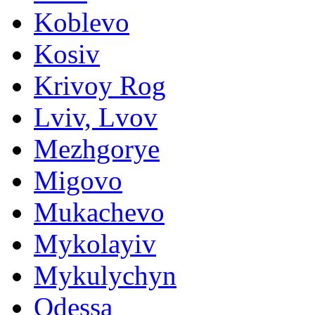
Koblevo
Kosiv
Krivoy Rog
Lviv, Lvov
Mezhgorye
Migovo
Mukachevo
Mykolayiv
Mykulychyn
Odessa