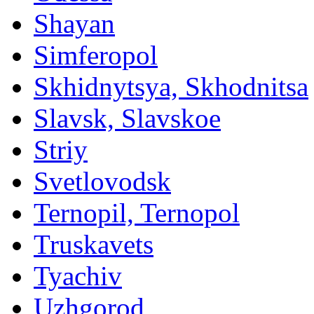
Shayan
Simferopol
Skhidnytsya, Skhodnitsa
Slavsk, Slavskoe
Striy
Svetlovodsk
Ternopil, Ternopol
Truskavets
Tyachiv
Uzhgorod