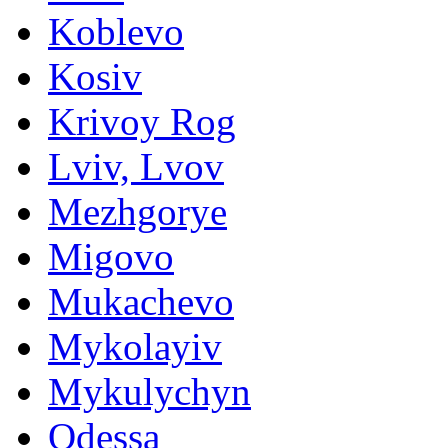
Koblevo
Kosiv
Krivoy Rog
Lviv, Lvov
Mezhgorye
Migovo
Mukachevo
Mykolayiv
Mykulychyn
Odessa