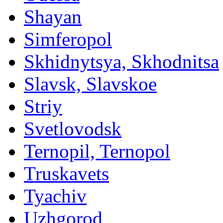
Shayan
Simferopol
Skhidnytsya, Skhodnitsa
Slavsk, Slavskoe
Striy
Svetlovodsk
Ternopil, Ternopol
Truskavets
Tyachiv
Uzhgorod