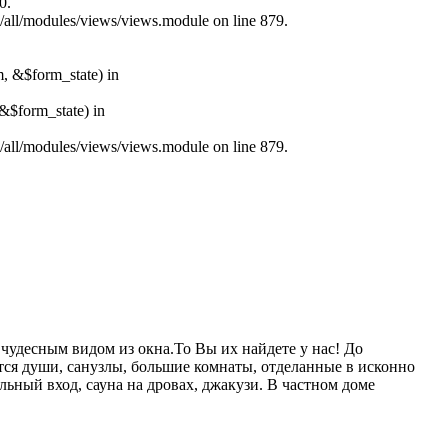
0.
s/all/modules/views/views.module on line 879.
m, &$form_state) in
&$form_state) in
s/all/modules/views/views.module on line 879.
чудесным видом из окна.То Вы их найдете у нас! До
ются души, санузлы, большие комнаты, отделанные в исконно
льный вход, сауна на дровах, джакузи. В частном доме