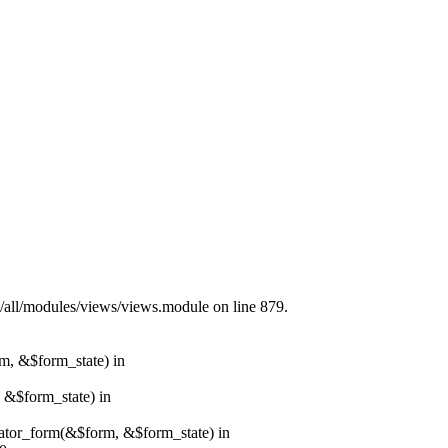
s/all/modules/views/views.module on line 879.
rm, &$form_state) in
, &$form_state) in
erator_form(&$form, &$form_state) in