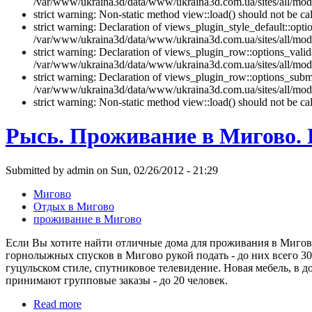
/var/www/ukraina3d/data/www/ukraina3d.com.ua/sites/all/modul
strict warning: Non-static method view::load() should not be 
strict warning: Declaration of views_plugin_style_default::opti
/var/www/ukraina3d/data/www/ukraina3d.com.ua/sites/all/modul
strict warning: Declaration of views_plugin_row::options_vali
/var/www/ukraina3d/data/www/ukraina3d.com.ua/sites/all/modu
strict warning: Declaration of views_plugin_row::options_sub
/var/www/ukraina3d/data/www/ukraina3d.com.ua/sites/all/modu
strict warning: Non-static method view::load() should not be 
Рысь. Проживание в Мигово.
Submitted by admin on Sun, 02/26/2012 - 21:29
Мигово
Отдых в Мигово
проживание в Мигово
Если Вы хотите найти отличные дома для проживания в Мигово
горнолыжных спусков в Мигово рукой подать - до них всего 30
гуцульском стиле, спутниковое телевидение. Новая мебель, в д
принимают групповые заказы - до 20 человек.
Read more