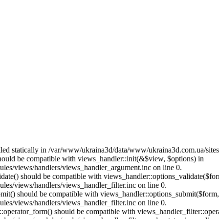
called statically in /var/www/ukraina3d/data/www/ukraina3d.com.ua/site
should be compatible with views_handler::init(&$view, $options) in
les/views/handlers/views_handler_argument.inc on line 0.
alidate() should be compatible with views_handler::options_validate($fo
es/views/handlers/views_handler_filter.inc on line 0.
ubmit() should be compatible with views_handler::options_submit($form
es/views/handlers/views_handler_filter.inc on line 0.
us::operator_form() should be compatible with views_handler_filter::op