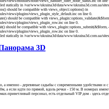
es/views/modules/node/views_handler_filter_node_status.inc on line 
called statically in /var/www/ukraina3d/data/www/ukraina3d.com.ua/site
ons() should be compatible with views_object::options() in
es/views/plugins/views_plugin_style_default.inc on line 0.
date() should be compatible with views_plugin::options_validate(&$for
les/views/plugins/views_plugin_row.inc on line 0.
mit() should be compatible with views_plugin::options_submit(&$form, 
les/views/plugins/views_plugin_row.inc on line 0.
called statically in /var/www/ukraina3d/data/www/ukraina3d.com.ua/site
 Панорама 3D
, а именно - деревяные садыбы с современными удобствами и с 
0м, а если идти по прямой, вдоль речки - 150 м. В номерах име
омах-приветливый персонал, есть отдельный VIP дом - здесь отде