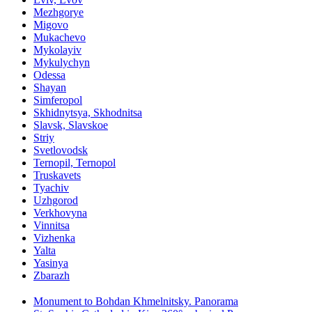
Mezhgorye
Migovo
Mukachevo
Mykolayiv
Mykulychyn
Odessa
Shayan
Simferopol
Skhidnytsya, Skhodnitsa
Slavsk, Slavskoe
Striy
Svetlovodsk
Ternopil, Ternopol
Truskavets
Tyachiv
Uzhgorod
Verkhovyna
Vinnitsa
Vizhenka
Yalta
Yasinya
Zbarazh
Monument to Bohdan Khmelnitsky. Panorama