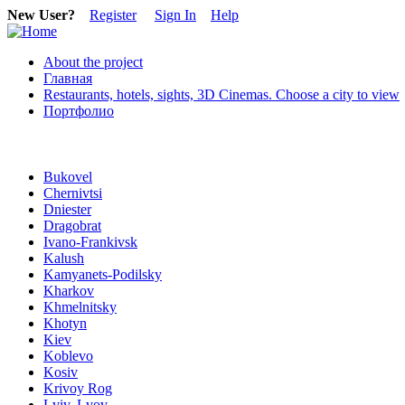
New User?
Register
Sign In
Help
About the project
Главная
Restaurants, hotels, sights, 3D Cinemas. Choose a city to view
Портфолио
Bukovel
Chernivtsi
Dniester
Dragobrat
Ivano-Frankivsk
Kalush
Kamyanets-Podilsky
Kharkov
Khmelnitsky
Khotyn
Kiev
Koblevo
Kosiv
Krivoy Rog
Lviv, Lvov