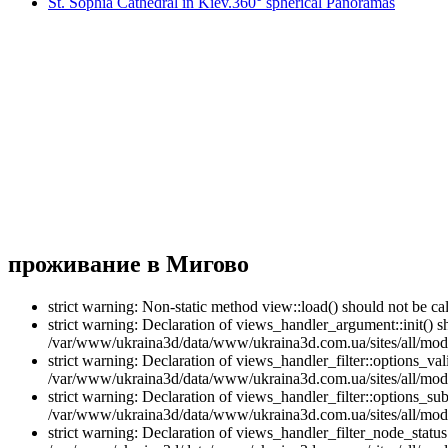
St. Sophia Cathedral in Kiev.360° spherical Panoramas
проживание в Мигово
strict warning: Non-static method view::load() should not be 
strict warning: Declaration of views_handler_argument::init() 
/var/www/ukraina3d/data/www/ukraina3d.com.ua/sites/all/modu
strict warning: Declaration of views_handler_filter::options_v
/var/www/ukraina3d/data/www/ukraina3d.com.ua/sites/all/modul
strict warning: Declaration of views_handler_filter::options_s
/var/www/ukraina3d/data/www/ukraina3d.com.ua/sites/all/modul
strict warning: Declaration of views_handler_filter_node_stat