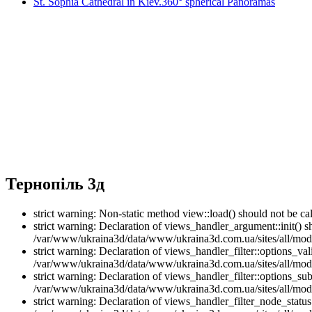
St. Sophia Cathedral in Kiev.360° spherical Panoramas
Тернопіль 3д
strict warning: Non-static method view::load() should not be 
strict warning: Declaration of views_handler_argument::init() 
/var/www/ukraina3d/data/www/ukraina3d.com.ua/sites/all/modu
strict warning: Declaration of views_handler_filter::options_v
/var/www/ukraina3d/data/www/ukraina3d.com.ua/sites/all/modul
strict warning: Declaration of views_handler_filter::options_s
/var/www/ukraina3d/data/www/ukraina3d.com.ua/sites/all/modul
strict warning: Declaration of views_handler_filter_node_stat