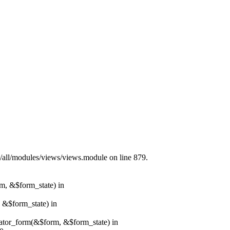
s/all/modules/views/views.module on line 879.
rm, &$form_state) in
, &$form_state) in
erator_form(&$form, &$form_state) in