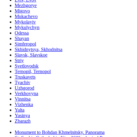
Mezhgorye
Migovo
Mukachevo
Mykolayiv
Mykulychyn
Odessa
Shayan
Simferopol
Skhidnytsya, Skhodnitsa
Slavsk, Slavskoe
Striy
Svetlovodsk
Ternopil, Ternopol
Truskavets
Tyachiv
Uzhgorod
Verkhovyna
Vinnitsa
Vizhenka
Yalta
Yasinya
Zbarazh
Monument to Bohdan Khmelnitsky. Panorama