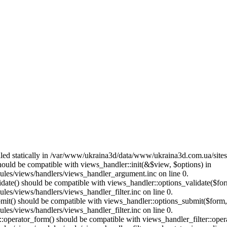
called statically in /var/www/ukraina3d/data/www/ukraina3d.com.ua/site
should be compatible with views_handler::init(&$view, $options) in
les/views/handlers/views_handler_argument.inc on line 0.
alidate() should be compatible with views_handler::options_validate($fo
es/views/handlers/views_handler_filter.inc on line 0.
ubmit() should be compatible with views_handler::options_submit($form
es/views/handlers/views_handler_filter.inc on line 0.
us::operator_form() should be compatible with views_handler_filter::op