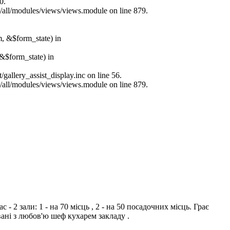
0.
s/all/modules/views/views.module on line 879.
m, &$form_state) in
&$form_state) in
allery_assist_display.inc on line 56.
s/all/modules/views/views.module on line 879.
 2 зали: 1 - на 70 місць , 2 - на 50 посадочних місць. Грає
вані з любов'ю шеф кухарем закладу .