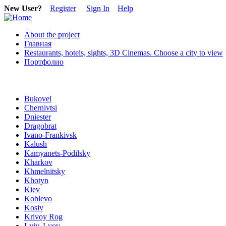
New User?
Register
Sign In
Help
About the project
Главная
Restaurants, hotels, sights, 3D Cinemas. Choose a city to view
Портфолио
Bukovel
Chernivtsi
Dniester
Dragobrat
Ivano-Frankivsk
Kalush
Kamyanets-Podilsky
Kharkov
Khmelnitsky
Khotyn
Kiev
Koblevo
Kosiv
Krivoy Rog
Lviv, Lvov