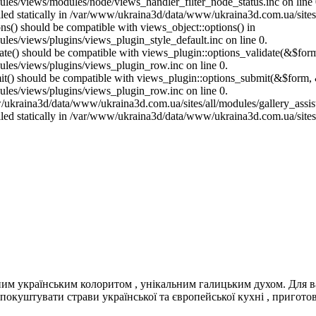
es/views/modules/node/views_handler_filter_node_status.inc on line 
called statically in /var/www/ukraina3d/data/www/ukraina3d.com.ua/site
ons() should be compatible with views_object::options() in
es/views/plugins/views_plugin_style_default.inc on line 0.
date() should be compatible with views_plugin::options_validate(&$for
les/views/plugins/views_plugin_row.inc on line 0.
mit() should be compatible with views_plugin::options_submit(&$form, 
les/views/plugins/views_plugin_row.inc on line 0.
ukraina3d/data/www/ukraina3d.com.ua/sites/all/modules/gallery_assist/g
called statically in /var/www/ukraina3d/data/www/ukraina3d.com.ua/site
им українським колоритом , унікальним галицьким духом. Для вас -
 покуштувати страви української та європейської кухні , пригото