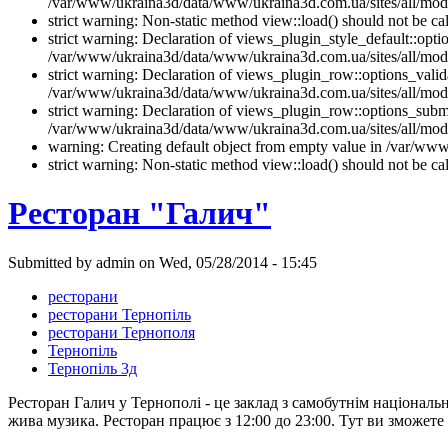
/var/www/ukraina3d/data/www/ukraina3d.com.ua/sites/all/modul
strict warning: Non-static method view::load() should not be 
strict warning: Declaration of views_plugin_style_default::opti
/var/www/ukraina3d/data/www/ukraina3d.com.ua/sites/all/modul
strict warning: Declaration of views_plugin_row::options_vali
/var/www/ukraina3d/data/www/ukraina3d.com.ua/sites/all/modu
strict warning: Declaration of views_plugin_row::options_sub
/var/www/ukraina3d/data/www/ukraina3d.com.ua/sites/all/modu
warning: Creating default object from empty value in /var/www/
strict warning: Non-static method view::load() should not be 
Ресторан "Галич"
Submitted by admin on Wed, 05/28/2014 - 15:45
ресторани
ресторани Тернопіль
ресторани Тернополя
Тернопіль
Тернопіль 3д
Ресторан Галич у Тернополі - це заклад з самобутнім національн
жива музика. Ресторан працює з 12:00 до 23:00. Тут ви зможете