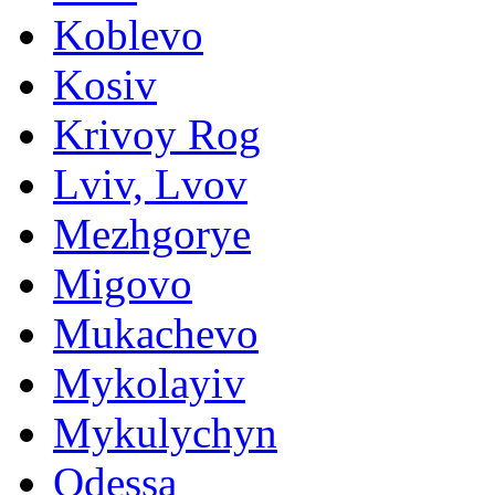
Koblevo
Kosiv
Krivoy Rog
Lviv, Lvov
Mezhgorye
Migovo
Mukachevo
Mykolayiv
Mykulychyn
Odessa