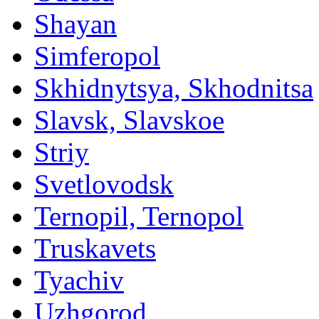
Shayan
Simferopol
Skhidnytsya, Skhodnitsa
Slavsk, Slavskoe
Striy
Svetlovodsk
Ternopil, Ternopol
Truskavets
Tyachiv
Uzhgorod